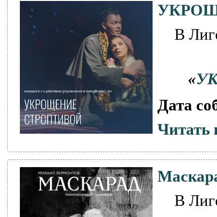
УКРОЩ
В Лиг
«
У
Дата со
Читать 
Маскар
В Лиг