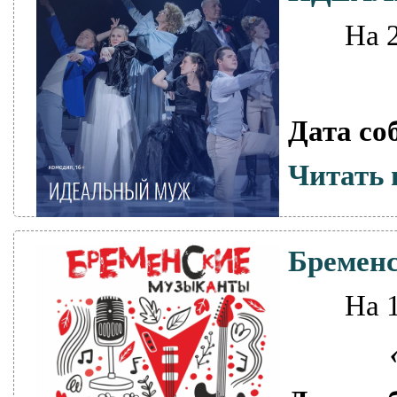
На 
Дата со
Читать 
Бремен
На 