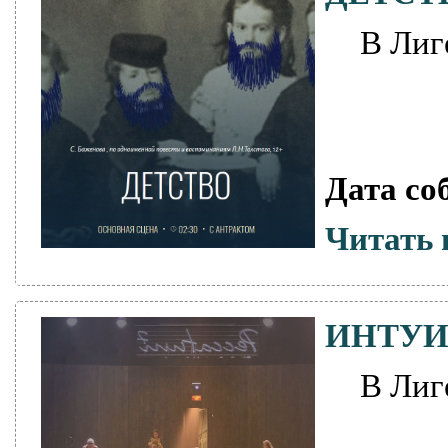
В Лиг
Дата со
Читать 
ИНТУ
В Лиг