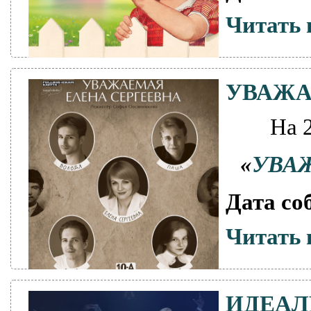
Читать 
УВАЖА
На 
«
УВА
Дата со
Читать 
ИДЕА