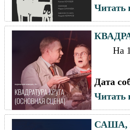
Читать 
КВАДР
На 
Дата со
Читать 
САША,