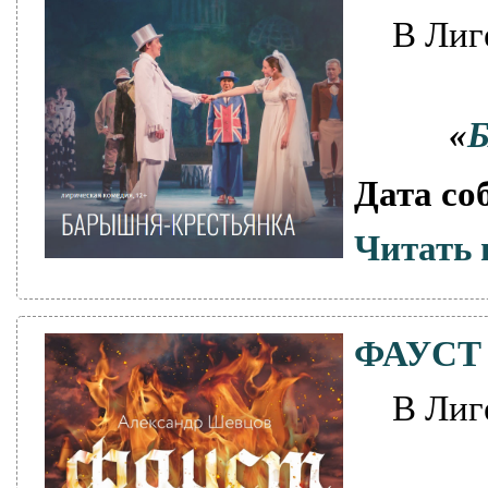
В Лиг
«
Дата со
Читать 
ФАУСТ
В Лиг