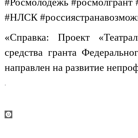
#Росмолодежь #росмолгрант
#НЛСК #россиястранавозмож
«Справка: Проект «Театрал
средства гранта Федерально
направлен на развитие непро
.