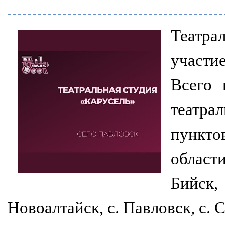
Театра
участи
Всего 
театр
пункто
област
Бийск,
Новоалтайск, с. Павловск, с. 