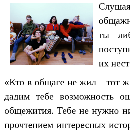
Слушая
общажн
ты ли
поступ
их нес
«Кто в общаге не жил – тот ж
дадим тебе возможность ощ
общежития. Тебе не нужно н
прочтением интересных истор