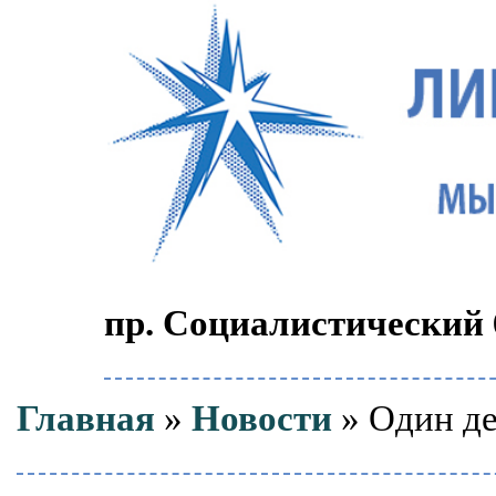
пр. Социалистический 6
Главная
»
Новости
» Один де