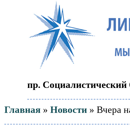
пр. Социалистический 6
Главная
»
Новости
» Вчера н