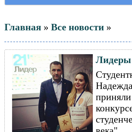
Главная
»
Все новости
»
Лидеры
Студент
Надежда
принял
конку
студен
века".