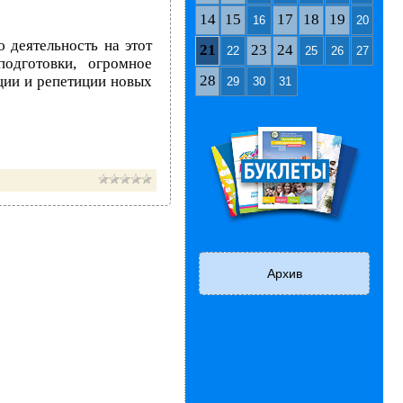
14
15
17
18
19
16
20
 деятельность на этот
21
23
24
22
25
26
27
одготовки, огромное
28
ции и репетиции новых
29
30
31
Архив