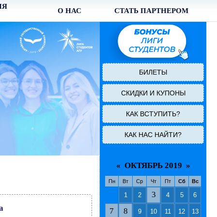
ИЯ
О НАС
СТАТЬ ПАРТНЕРОМ
БИЛЕТЫ
СКИДКИ И КУПОНЫ
КАК ВСТУПИТЬ?
КАК НАС НАЙТИ?
«
ОКТЯБРЬ 2019
»
Пн
Вт
Ср
Чт
Пт
Сб
Вс
3
1
2
4
5
6
а
7
8
9
10
11
12
13