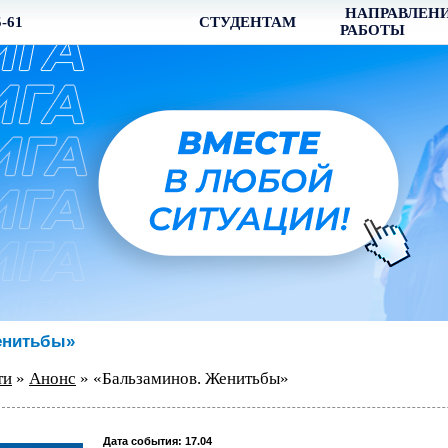
НАПРАВЛЕН
5-61
СТУДЕНТАМ
РАБОТЫ
енитьбы»
ти
»
Анонс
» «Бальзаминов. Женитьбы»
Дата события: 17.04