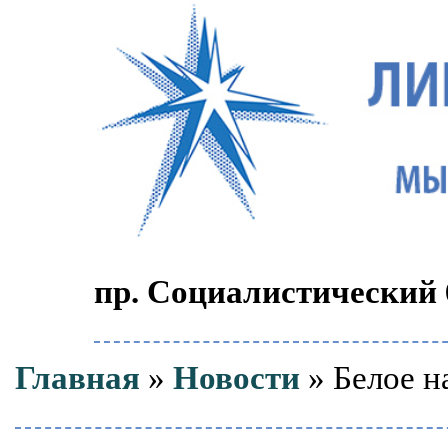
пр. Социалистический 6
Главная
»
Новости
» Белое н