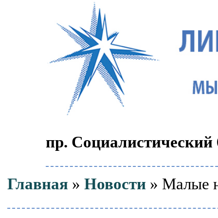
пр. Социалистический 6
Главная
»
Новости
» Малые н