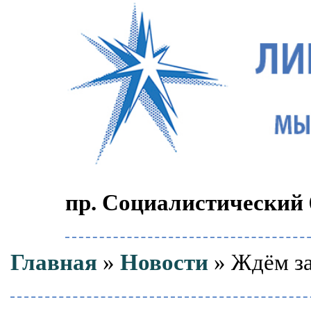
пр. Социалистический 6
Главная
»
Новости
» Ждём з