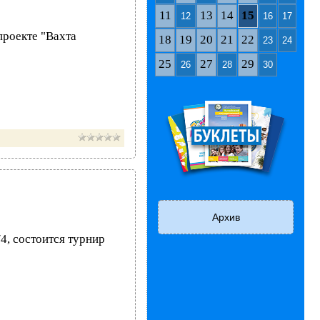
11
13
14
15
12
16
17
проекте "Вахта
18
19
20
21
22
23
24
25
27
29
26
28
30
Архив
/4, состоится турнир