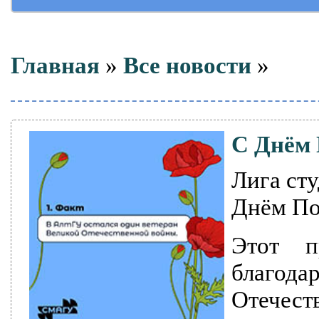
Главная
»
Все новости
»
С Днём
Лига сту
Днём По
Этот п
благод
Отече