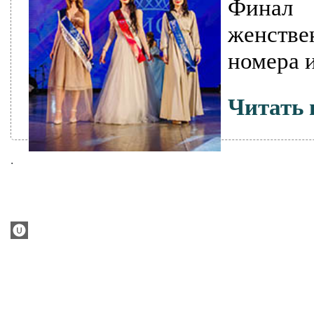
Финал 
женстве
номера 
Читать 
.