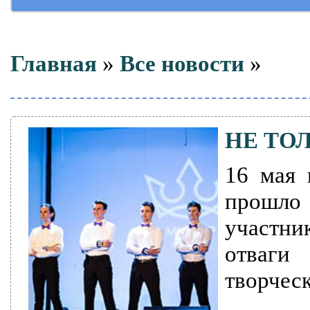
Главная
»
Все новости
»
НЕ ТО
16 мая 
прошл
участни
отваг
творческ